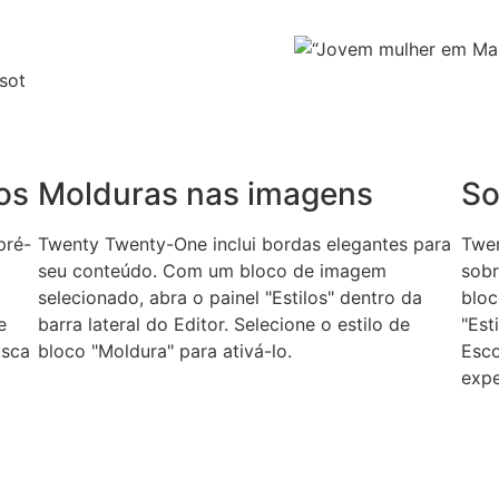
os
Molduras nas imagens
So
pré-
Twenty Twenty-One inclui bordas elegantes para
Twen
seu conteúdo. Com um bloco de imagem
sobr
selecionado, abra o painel "Estilos" dentro da
bloc
e
barra lateral do Editor. Selecione o estilo de
"Est
usca
bloco "Moldura" para ativá-lo.
Esco
expe