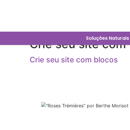
Soluções Naturais
Crie seu site com
Crie seu site com blocos