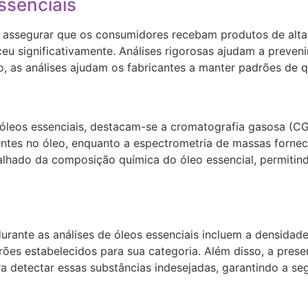
ssenciais
ara assegurar que os consumidores recebam produtos de al
eu significativamente. Análises rigorosas ajudam a preveni
o, as análises ajudam os fabricantes a manter padrões de 
e óleos essenciais, destacam-se a cromatografia gasosa (C
ntes no óleo, enquanto a espectrometria de massas fornec
alhado da composição química do óleo essencial, permitind
rante as análises de óleos essenciais incluem a densidade,
ões estabelecidos para sua categoria. Além disso, a prese
ra detectar essas substâncias indesejadas, garantindo a se