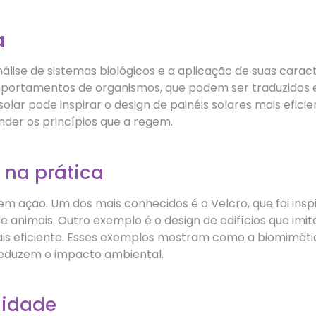
a
lise de sistemas biológicos e a aplicação de suas caracte
portamentos de organismos, que podem ser traduzidos e
olar pode inspirar o design de painéis solares mais efici
der os princípios que a regem.
 na prática
em ação. Um dos mais conhecidos é o Velcro, que foi in
animais. Outro exemplo é o design de edifícios que imita
is eficiente. Esses exemplos mostram como a biomiméti
eduzem o impacto ambiental.
lidade