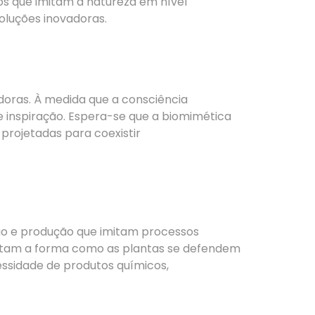
sos que imitam a natureza em nível
oluções inovadoras.
doras. À medida que a consciência
 inspiração. Espera-se que a biomimética
projetadas para coexistir
ção e produção que imitam processos
imitam a forma como as plantas se defendem
ssidade de produtos químicos,