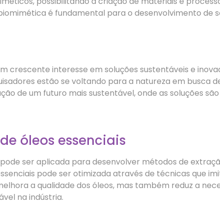
méticos, possibilitando a criação de materiais e proces
e biomimética é fundamental para o desenvolvimento de s
m crescente interesse em soluções sustentáveis e inova
sadores estão se voltando para a natureza em busca de
o de um futuro mais sustentável, onde as soluções são 
de óleos essenciais
ca pode ser aplicada para desenvolver métodos de extra
 essenciais pode ser otimizada através de técnicas que 
melhora a qualidade dos óleos, mas também reduz a nece
l na indústria.