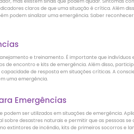
dor, mas existem sinais que podem ajudar. Sintomas como
dicadores claros de que uma situação é crítica. Além di
ém podem sinalizar uma emergência. Saber reconhecer e
ncias
anejamento e treinamento. É importante que indivíduos
s de encontro e kits de emergência. Além disso, particip
apacidade de resposta em situações críticas. A consci
 em uma emergência.
para Emergências
e podem ser utilizados em situações de emergência. Apl
 sobre desastres naturais e permitir que as pessoas s
extintores de incêndio, kits de primeiros socorros e lan