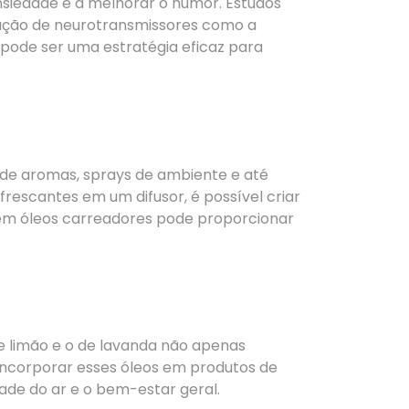
nsiedade e a melhorar o humor. Estudos
ução de neurotransmissores como a
 pode ser uma estratégia eficaz para
es de aromas, sprays de ambiente e até
rescantes em um difusor, é possível criar
 em óleos carreadores pode proporcionar
e limão e o de lavanda não apenas
ncorporar esses óleos em produtos de
dade do ar e o bem-estar geral.