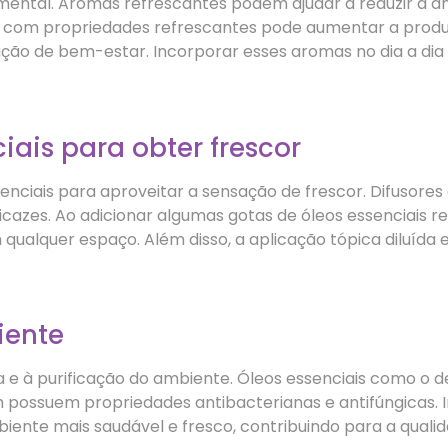
mental. Aromas refrescantes podem ajudar a reduzir a a
is com propriedades refrescantes pode aumentar a prod
ção de bem-estar. Incorporar esses aromas no dia a dia
iais para obter frescor
ssenciais para aproveitar a sensação de frescor. Difusor
es. Ao adicionar algumas gotas de óleos essenciais ref
qualquer espaço. Além disso, a aplicação tópica diluída
iente
 e à purificação do ambiente. Óleos essenciais como o d
ossuem propriedades antibacterianas e antifúngicas. I
iente mais saudável e fresco, contribuindo para a quali