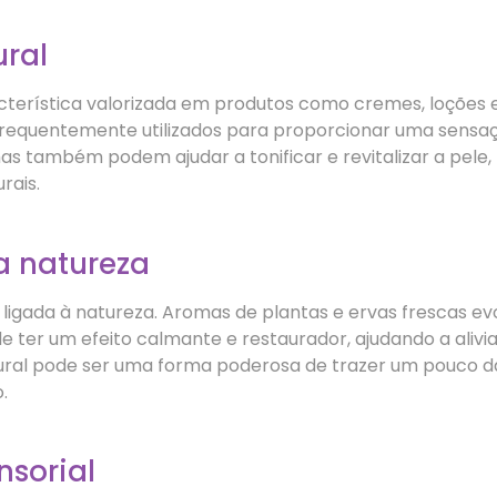
ural
cterística valorizada em produtos como cremes, loções 
frequentemente utilizados para proporcionar uma sensaç
s também podem ajudar a tonificar e revitalizar a pele
rais.
a natureza
 ligada à natureza. Aromas de plantas e ervas frescas 
ter um efeito calmante e restaurador, ajudando a aliviar 
ural pode ser uma forma poderosa de trazer um pouco d
.
nsorial