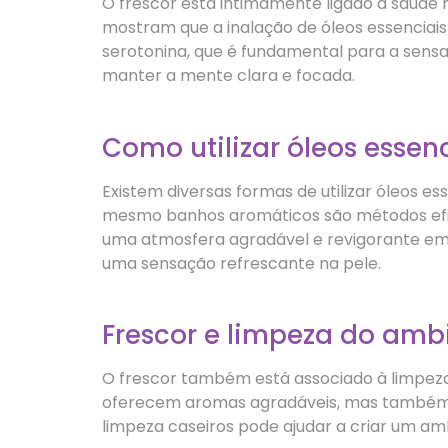
O frescor está intimamente ligado à saúde 
mostram que a inalação de óleos essencia
serotonina, que é fundamental para a sensa
manter a mente clara e focada.
Como utilizar óleos essenc
Existem diversas formas de utilizar óleos e
mesmo banhos aromáticos são métodos eficaz
uma atmosfera agradável e revigorante em 
uma sensação refrescante na pele.
Frescor e limpeza do amb
O frescor também está associado à limpeza
oferecem aromas agradáveis, mas também p
limpeza caseiros pode ajudar a criar um amb