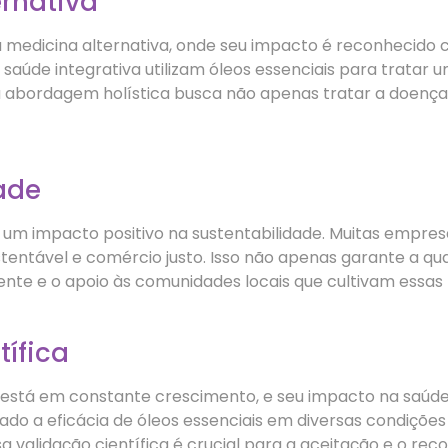
rnativa
a medicina alternativa, onde seu impacto é reconheci
 saúde integrativa utilizam óleos essenciais para tratar 
ssa abordagem holística busca não apenas tratar a doen
ade
 um impacto positivo na sustentabilidade. Muitas empres
tentável e comércio justo. Isso não apenas garante a q
nte e o apoio às comunidades locais que cultivam essas 
ífica
is está em constante crescimento, e seu impacto na saú
ado a eficácia de óleos essenciais em diversas condiçõe
sa validação científica é crucial para a aceitação e o re