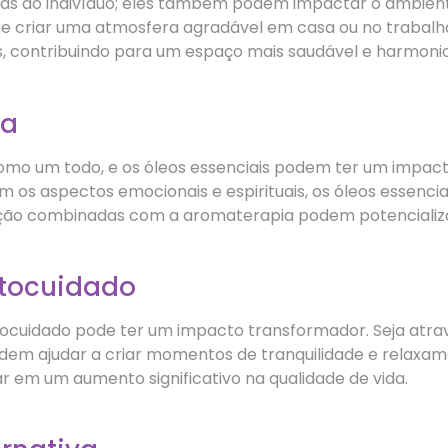
enas ao indivíduo; eles também podem impactar o ambient
ar e criar uma atmosfera agradável em casa ou no trabal
us, contribuindo para um espaço mais saudável e harmoni
ca
omo um todo, e os óleos essenciais podem ter um impacto
m os aspectos emocionais e espirituais, os óleos essen
ão combinadas com a aromaterapia podem potencializar o
utocuidado
autocuidado pode ter um impacto transformador. Seja at
dem ajudar a criar momentos de tranquilidade e relaxam
ar em um aumento significativo na qualidade de vida.