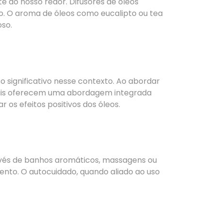
e ao nosso redor. Difusores de óleos
ho. O aroma de óleos como eucalipto ou tea
oso.
 significativo nesse contexto. Ao abordar
ciais oferecem uma abordagem integrada
s efeitos positivos dos óleos.
ravés de banhos aromáticos, massagens ou
ento. O autocuidado, quando aliado ao uso