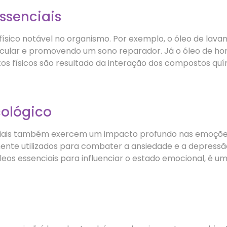
essenciais
ísico notável no organismo. Por exemplo, o óleo de lav
scular e promovendo um sono reparador. Já o óleo de ho
tos físicos são resultado da interação dos compostos quí
cológico
senciais também exercem um impacto profundo nas emoçõ
ente utilizados para combater a ansiedade e a depres
a óleos essenciais para influenciar o estado emocional, é