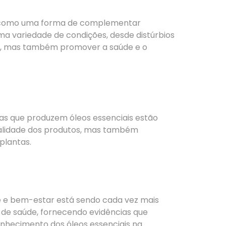
do como uma forma de complementar
uma variedade de condições, desde distúrbios
ça, mas também promover a saúde e o
as que produzem óleos essenciais estão
ualidade dos produtos, mas também
plantas.
de e bem-estar está sendo cada vez mais
s de saúde, fornecendo evidências que
conhecimento dos óleos essenciais na