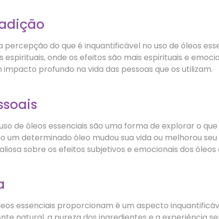
radição
 percepção do que é inquantificável no uso de óleos essen
as espirituais, onde os efeitos são mais espirituais e emoci
impacto profundo na vida das pessoas que os utilizam.
ssoais
so de óleos essenciais são uma forma de explorar o que é
o um determinado óleo mudou sua vida ou melhorou seu 
osa sobre os efeitos subjetivos e emocionais dos óleos 
a
leos essenciais proporcionam é um aspecto inquantificáve
e natural, a pureza dos ingredientes e a experiência sen