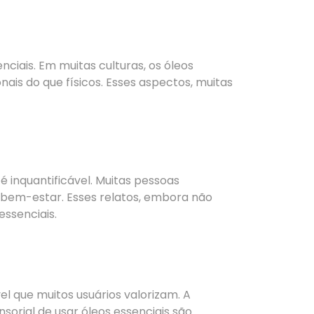
ciais. Em muitas culturas, os óleos
onais do que físicos. Esses aspectos, muitas
 inquantificável. Muitas pessoas
bem-estar. Esses relatos, embora não
essenciais.
l que muitos usuários valorizam. A
sorial de usar óleos essenciais são