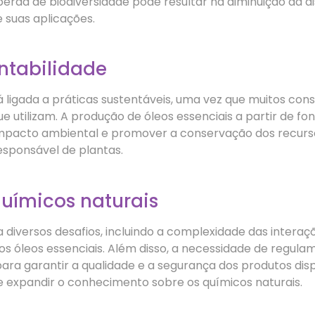
rda de biodiversidade pode resultar na diminuição da dis
e suas aplicações.
ntabilidade
 ligada a práticas sustentáveis, uma vez que muitos con
 utilizam. A produção de óleos essenciais a partir de fo
mpacto ambiental e promover a conservação dos recursos n
esponsável de plantas.
químicos naturais
a diversos desafios, incluindo a complexidade das intera
 óleos essenciais. Além disso, a necessidade de regula
ara garantir a qualidade e a segurança dos produtos dis
 e expandir o conhecimento sobre os químicos naturais.