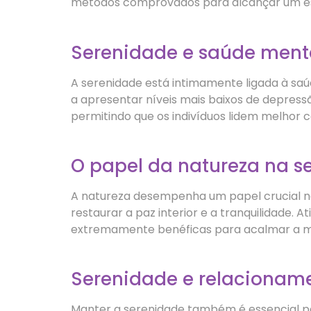
métodos comprovados para alcançar um est
Serenidade e saúde ment
A serenidade está intimamente ligada à s
a apresentar níveis mais baixos de depress
permitindo que os indivíduos lidem melhor c
O papel da natureza na s
A natureza desempenha um papel crucial na
restaurar a paz interior e a tranquilidade
extremamente benéficas para acalmar a m
Serenidade e relacionam
Manter a serenidade também é essencial p