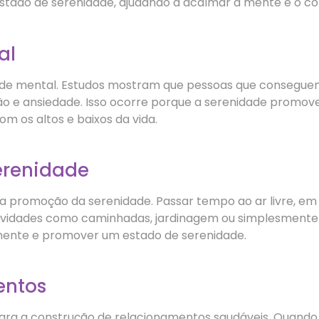
ado de serenidade, ajudando a acalmar a mente e o co
al
aúde mental. Estudos mostram que pessoas que consegu
ão e ansiedade. Isso ocorre porque a serenidade promove 
om os altos e baixos da vida.
erenidade
 promoção da serenidade. Passar tempo ao ar livre, em 
. Atividades como caminhadas, jardinagem ou simplesment
ente e promover um estado de serenidade.
entos
ara a construção de relacionamentos saudáveis. Quando