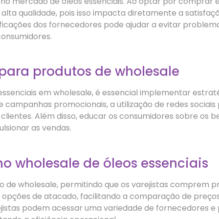
l no mercado de óleos essenciais. Ao optar por comprar e
lta qualidade, pois isso impacta diretamente a satisfaç
tificações dos fornecedores pode ajudar a evitar problema
consumidores.
 para produtos de wholesale
 essenciais em wholesale, é essencial implementar estra
 de campanhas promocionais, a utilização de redes sociai
 clientes. Além disso, educar os consumidores sobre os b
lsionar as vendas.
 wholesale de óleos essenciais
e wholesale, permitindo que os varejistas comprem pr
 opções de atacado, facilitando a comparação de preços
varejistas podem acessar uma variedade de fornecedores e